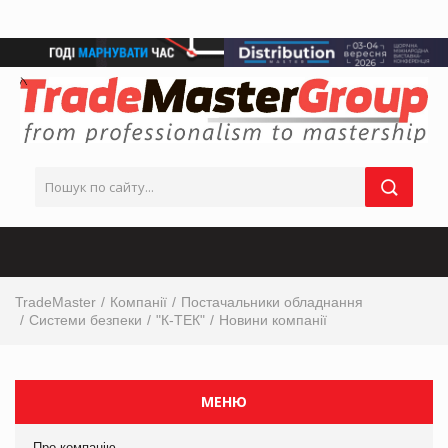
TradeMaster
Компанії
Постачальники обладнання
Системи безпеки
"К-ТЕК"
Новини компанії
МЕНЮ
Про компанію