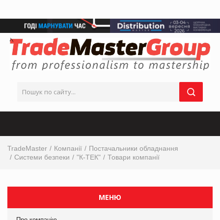
TradeMaster
Компанії
Постачальники обладнання
Системи безпеки
"К-ТЕК"
Товари компанії
МЕНЮ
Про компанію