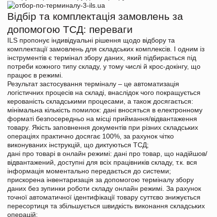
Відбір та комплектація замовлень за
допомогою ТСД: переваги
ILS пропонує індивідуальні рішення щодо відбору та
комплектації замовлень для складських комплексів. І одним із
інструментів є термінал збору даних, який підбирається під
потреби кожного типу складу, у тому числі й крос-докінгу, що
працює в режимі.
Результат застосування терміналу – це автоматизація
логістичних процесів на складі, внаслідок чого покращується
керованість складськими процесами, а також досягається:
мінімальна кількість помилок: дані вносяться в електронному
форматі безпосередньо на місці приймання/відвантаження
товару. Якість заповнення документів при різних складських
операціях практично досягає 100%, за рахунок чітко
виконуваних інструкцій, що диктуються ТСД;
дані про товарі в онлайн режимі: дані про товар, що надійшов/
відвантажений, доступні для всіх працівників складу, т.к. вся
інформація моментально передається до системи;
прискорена інвентаризація за допомогою терміналу збору
даних без зупинки роботи складу онлайн режимі. За рахунок
точної автоматичної ідентифікації товару суттєво знижується
пересортиця та збільшується швидкість виконання складських
операцій;