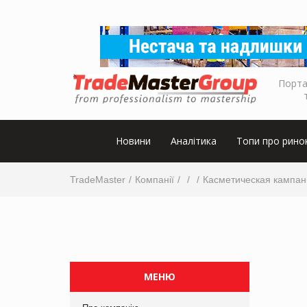
Порта
Новини
Аналітика
Топи про рино
TradeMaster
Компанії
Касметическая кампан
МЕНЮ