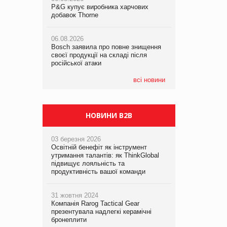
P&G купує виробника харчових
P&G купує виробника харчових
добавок Thorne
добавок Thorne
05.08.2026
Смачне поповнення дитячого меню:
06.08.2026
06.08.2026
у VARUS з’явилися новинки від ТМ
Bosch заявила про повне знищення
Bosch заявила про повне знищення
ТОКЕРИ
своєї продукції на складі після
своєї продукції на складі після
російської атаки
російської атаки
05.08.2026
Сергій Лісунов про заморожені
всі новини
хлібобулочні вироби на
PrivateLabel&FMCG Master 2026
НОВИНИ B2B
03 березня 2026
Освітній бенефіт як інструмент
утримання талантів: як ThinkGlobal
підвищує лояльність та
продуктивність вашої команди
31 жовтня 2024
Компанія Rarog Tactical Gear
презентувала надлегкі керамічні
бронеплити