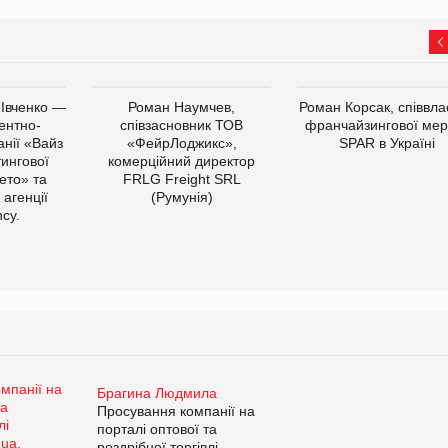
 Івченко —
Роман Наумчев,
Роман Корсак, співвла
ентно-
співзасновник ТОВ
франчайзингової мер
нії «Вайз
«ФейрЛоджикс»,
SPAR в Україні
тингової
комерційний директор
ето» та
FRLG Freight SRL
 агенції
(Румунія)
cy.
Брагина Людмила
Просування компанії на
порталі оптової та
роздрібної торгівлі