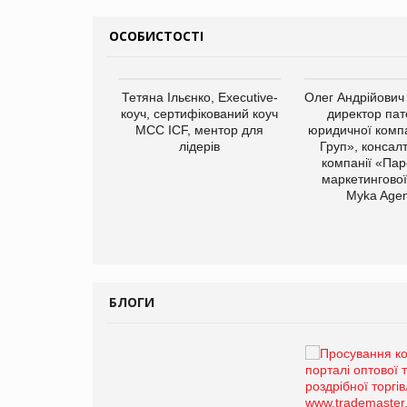
ОСОБИСТОСТІ
арас Ігорович,
Тетяна Ільєнко, Executive-
Олег Андрійович
иробництва ТОВ
коуч, сертифікований коуч
директор пат
Герчак"
МСС ICF, ментор для
юридичної компа
лідерів
Груп», консал
компанії «Пар
маркетингової
Myka Agen
БЛОГИ
Брагина Людмила
Просування компанії на
порталі оптової та роздрібної
торгівлі www.trademaster.ua.