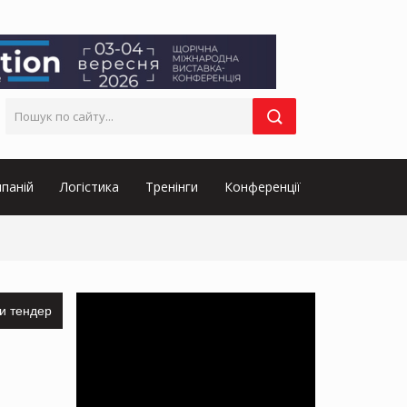
паній
Логістика
Тренінги
Конференції
и тендер