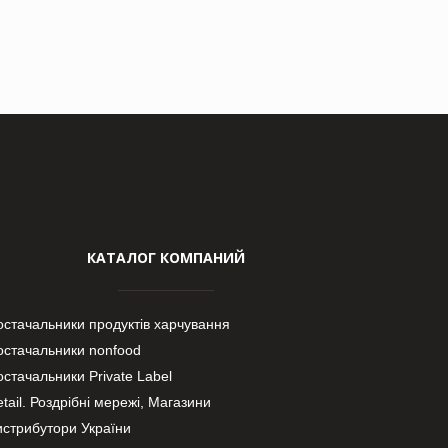
КАТАЛОГ КОМПАНИЙ
остачальники продуктів харчування
остачальники nonfood
стачальники Private Label
tail. Роздрібні мережі, Магазини
истрибутори України