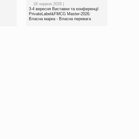
18 червня 2026 |
правила. Особливості.
3-4 вересня Виставки та конференції
Рекомендації
PrivateLabel&FMCG Master-2026:
Власна марка - Власна перевага