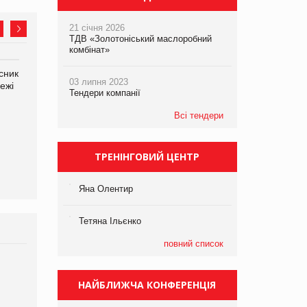
21 січня 2026
ТДВ «Золотоніський маслоробний
комбінат»
сник
Яна Сараніна, директор
03 липня 2023
ежі
компанії «УкраМарин»
Тендери компанії
Всі тендери
Олексій Логачов-Михайлов
Файно маркет Директор
ТРЕНІНГОВИЙ ЦЕНТР
департаменту з
виробництва
Яна Олентир
Тетяна Ільєнко
повний список
Брагина Людмила
Просування компанії на
НАЙБЛИЖЧА КОНФЕРЕНЦІЯ
порталі оптової та роздрібної
торгівлі www.trademaster.ua.