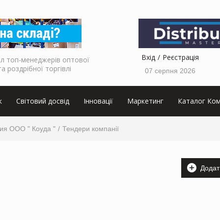
Вхід
Реєстрація
л топ-менеджерів оптової
та роздрібної торгівлі
07 серпня 2026
к
Світовий досвід
Інновації
Маркетинг
Каталог Ком
ия ООО " Коуда "
Тендери компанії
Додат