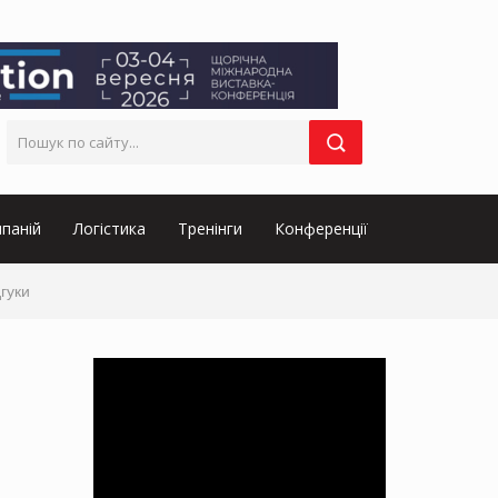
паній
Логістика
Тренінги
Конференції
дгуки