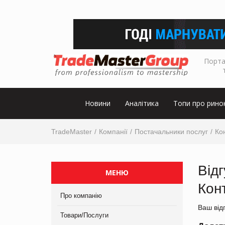
Порта
Новини
Аналітика
Топи про рино
TradeMaster
Компанії
Постачальники послуг
Ко
Від
МЕНЮ
Кон
Про компанію
Ваш від
Товари/Послуги