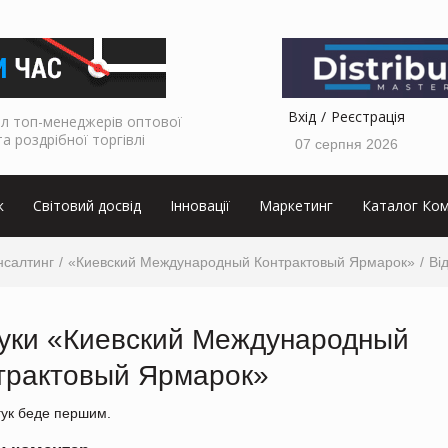
Вхід
Реєстрація
л топ-менеджерів оптової
та роздрібної торгівлі
07 серпня 2026
к
Світовий досвід
Інновації
Маркетинг
Каталог Ком
нсалтинг
«Киевский Международный Контрактовый Ярмарок»
Ві
гуки «Киевский Международный
трактовый Ярмарок»
гук беде першим.