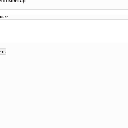
и коментар
ние: