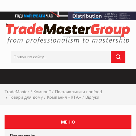
TradeMaster
Компанії
Постачальники nonfood
Товари для дому
Компания «КТА»
Відгуки
МЕНЮ
Про компанію