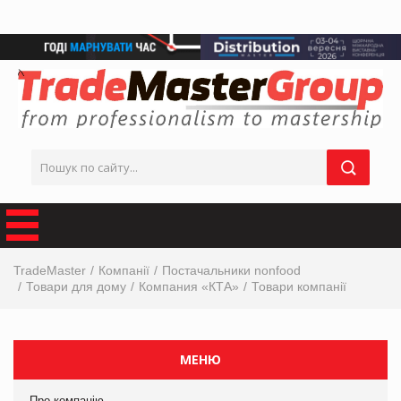
TradeMaster
Компанії
Постачальники nonfood
Товари для дому
Компания «КТА»
Товари компанії
МЕНЮ
Про компанію