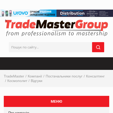
TradeMaster
Компанії
Постачальники послуг
Консалтинг
Космополит
Відгуки
МЕНЮ
Про компанію