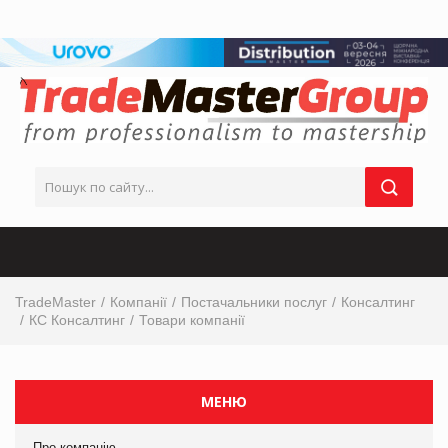
TradeMaster
Компанії
Постачальники послуг
Консалтинг
КС Консалтинг
Товари компанії
МЕНЮ
Про компанію