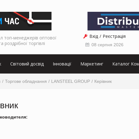
Вхід
Реєстрація
л топ-менеджерів оптової
та роздрібної торгівлі
08 серпня 2026
к
Світовий досвід
Інновації
Маркетинг
Каталог Ком
я
Торгове обладнання
LANSTEEL GROUP
Керівник
івник
ководителя: