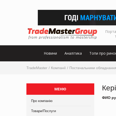
Порта
Новини
Аналітика
Топи про рино
TradeMaster
Компанії
Постачальники обладнанн
Кер
МЕНЮ
ФИО ру
Про компанію
Товари/Послуги