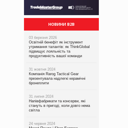
НОВИНИ B2B
03 березня 2026
Освітній бенефіт як інструмент
утримання талантів: як ThinkGlobal
підвищує лояльність та
продуктивність вашої команди
31 жовтня 2024
Компанія Rarog Tactical Gear
презентувала надлегкі керамічні
бронеплити
31 липня 2024
Напівфабрикати та консерви, які
стануть в пригоді, коли довго нема
світла
24 червня 2024