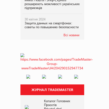
Meest Пошта і Shop-Express
розширюють можливості українських
підприємців
30 квітня 2024
Защита данных на смартфонах:
советы по повышению безопасности
Всі новини
ЖУРНАЛ TRADEMASTER
Каталог Головних
Проєктів
PrivateLabel –