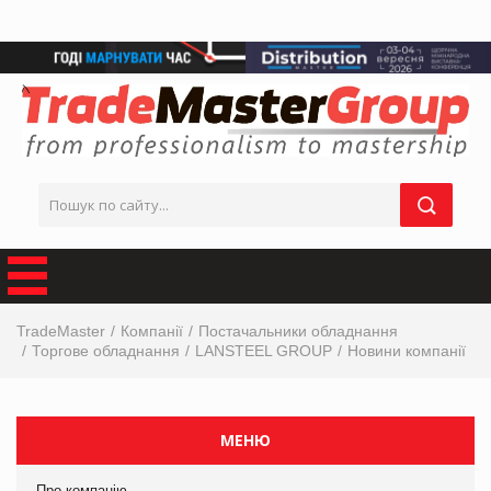
TradeMaster
Компанії
Постачальники обладнання
Торгове обладнання
LANSTEEL GROUP
Новини компанії
МЕНЮ
Про компанію