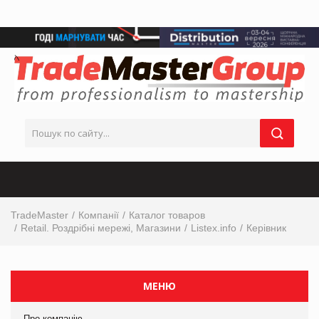
TradeMaster
Компанії
Каталог товаров
Retail. Роздрібні мережі, Магазини
Listex.info
Керівник
МЕНЮ
Про компанію