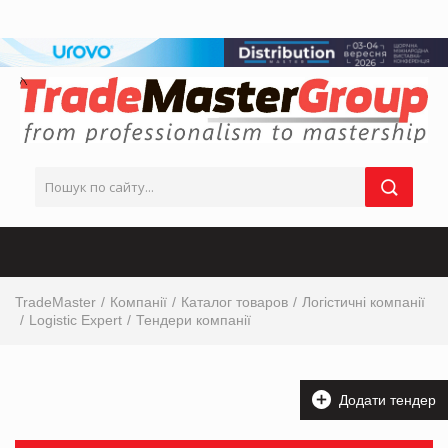
TradeMaster
Компанії
Каталог товаров
Логістичні компанії
Logistic Expert
Тендери компанії
Додати тендер