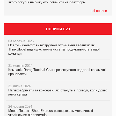
якого покупці не очікують побачити на платформі
Мережа супермаркетів VARUS купує мережу магазинів
формату convenience store КОЛО: об’єднана компанія
налічуватиме 374 магазини
всі новини
НОВИНИ B2B
03 березня 2026
Освітній бенефіт як інструмент утримання талантів: як
ThinkGlobal підвищує лояльність та продуктивність вашої
команди
31 жовтня 2024
Компанія Rarog Tactical Gear презентувала надлегкі керамічні
бронеплити
31 липня 2024
Напівфабрикати та консерви, які стануть в пригоді, коли довго
нема світла
24 червня 2024
Meest Пошта і Shop-Express розширюють можливості
українських підприємців