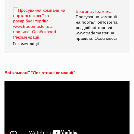
Брагина Людмила
ї
Просування компанії
а
на порталі оптової та
роздрібної торгівлі
www.trademaster.ua.
і.
правила. Особливості.
Рекомендації
Ре
Всі компанії "Логістичні компанії"