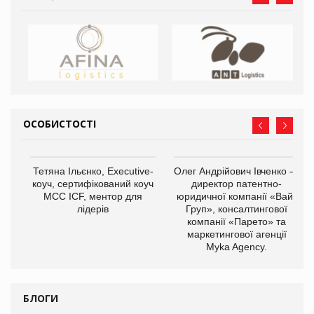
ОСОБИСТОСТІ
,
Тетяна Ільєнко, Executive-
Олег Андрійович Івченко —
ОВ
коуч, сертифікований коуч
директор патентно-
МСС ICF, ментор для
юридичної компанії «Вайз
лідерів
Груп», консалтингової
компанії «Парето» та
маркетингової агенції
Myka Agency.
БЛОГИ