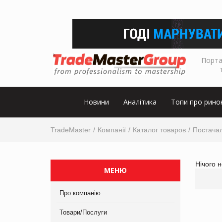
Порта
Новини
Аналітика
Топи про рино
TradeMaster
Компанії
Каталог товаров
Постачал
Нічого 
МЕНЮ
Про компанію
Товари/Послуги