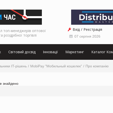
Вхід
Реєстрація
л топ-менеджерів оптової
та роздрібної торгівлі
07 серпня 2026
к
Світовий досвід
Інновації
Маркетинг
Каталог Ком
ьники IT-рішень
MobiPay "Мобильный кошелек"
Про компанію
не знайдено