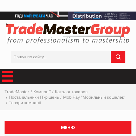
TradeMaster
Компанії
Каталог товаров
Постачальники IT-рішень
MobiPay "Мобильный кошелек"
Товари компанії
МЕНЮ