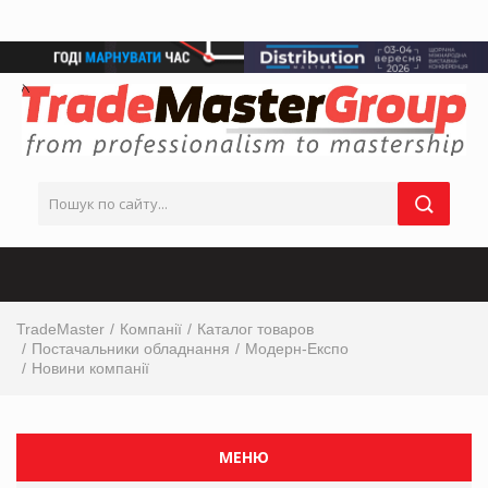
TradeMaster
Компанії
Каталог товаров
Постачальники обладнання
Модерн-Експо
Новини компанії
МЕНЮ