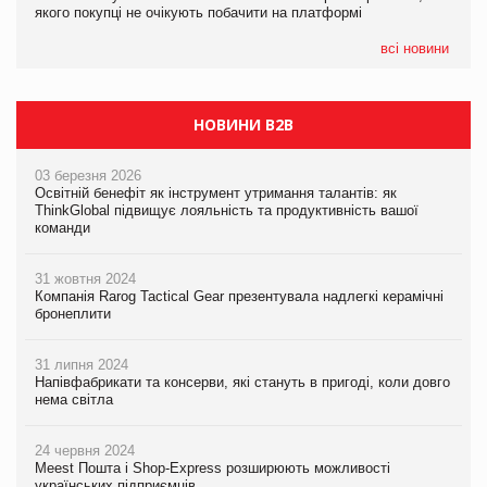
якого покупці не очікують побачити на платформі
Мережа супермаркетів VARUS купує мережу магазинів
формату convenience store КОЛО: об’єднана компанія
налічуватиме 374 магазини
всі новини
НОВИНИ B2B
03 березня 2026
Освітній бенефіт як інструмент утримання талантів: як
ThinkGlobal підвищує лояльність та продуктивність вашої
команди
31 жовтня 2024
Компанія Rarog Tactical Gear презентувала надлегкі керамічні
бронеплити
31 липня 2024
Напівфабрикати та консерви, які стануть в пригоді, коли довго
нема світла
24 червня 2024
Meest Пошта і Shop-Express розширюють можливості
українських підприємців