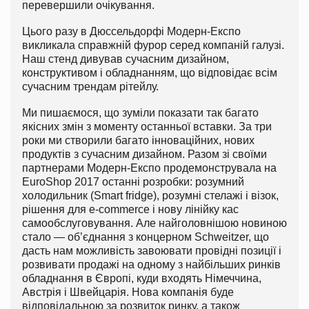
перевершили очікування.
Цього разу в Дюссельдорфі Модерн-Експо
викликала справжній фурор серед компаній галузі.
Наш стенд дивував сучасним дизайном,
конструктивом і обладнанням, що відповідає всім
сучасним трендам рітейлу.
Ми пишаємося, що зуміли показати так багато
якісних змін з моменту останньої вставки. За три
роки ми створили багато інноваційних, нових
продуктів з сучасним дизайном. Разом зі своїми
партнерами Модерн-Експо продемонструвала на
EuroShop 2017 останні розробки: розумний
холодильник (Smart fridge), розумні стелажі і візок,
рішення для e-commerce і нову лінійку кас
самообслуговування. Але найголовнішою новиною
стало — об’єднання з концерном Schweitzer, що
дасть нам можливість завоювати провідні позиції і
розвивати продажі на одному з найбільших ринків
обладнання в Європі, куди входять Німеччина,
Австрія і Швейцарія. Нова компанія буде
відповідальною за розвиток ринку, а також