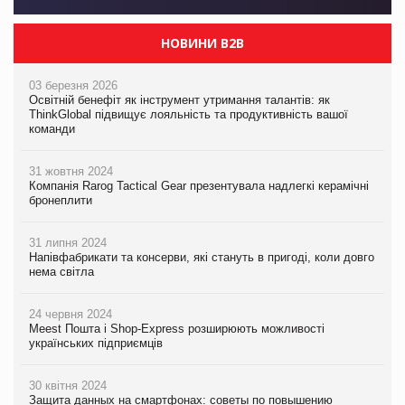
НОВИНИ B2B
03 березня 2026
Освітній бенефіт як інструмент утримання талантів: як
ThinkGlobal підвищує лояльність та продуктивність вашої
команди
31 жовтня 2024
Компанія Rarog Tactical Gear презентувала надлегкі керамічні
бронеплити
31 липня 2024
Напівфабрикати та консерви, які стануть в пригоді, коли довго
нема світла
24 червня 2024
Meest Пошта і Shop-Express розширюють можливості
українських підприємців
30 квітня 2024
Защита данных на смартфонах: советы по повышению