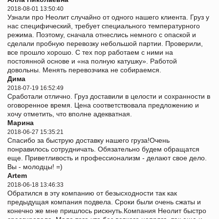
2018-08-01 13:50:40
Узнали про Неолит случайно от одного нашего клиента. Груз у
нас специфический, требует специального температурного
режима. Поэтому, сначала отнеслись немного с опаской и
сделали пробную перевозку небольшой партии. Проверили,
все прошло хорошо. С тех пор работаем с ними на
постоянной основе и «на полную катушку». Работой
довольны. Менять перевозчика не собираемся.
Дима
2018-07-19 16:52:49
Сработали отлично. Груз доставили в целости и сохранности в
оговоренное время. Цена соответствовала предложению и
хочу отметить, что вполне адекватная.
Марина
2018-06-27 15:35:21
Спасибо за быструю доставку нашего груза!Очень
понравилось сотрудничать. Обязательно будем обращатся
еще. Приветливость и профессионализм - делают свое дело.
Вы - молодцы! =)
Artem
2018-06-18 13:46:33
Обратился в эту компанию от безысходности так как
предыдущая компания подвела. Сроки были очень сжаты и
конечно же мне пришлось рискнуть.Компания Неолит быстро