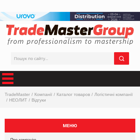
TradeMaster
Компанії
Каталог товаров
Логістичні компанії
НЕОЛИТ
Відгуки
МЕНЮ
Про компанію