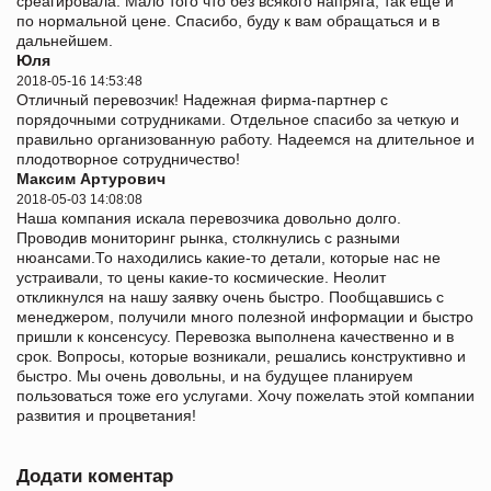
среагировала. Мало того что без всякого напряга, так еще и
по нормальной цене. Спасибо, буду к вам обращаться и в
дальнейшем.
Юля
2018-05-16 14:53:48
Отличный перевозчик! Надежная фирма-партнер с
порядочными сотрудниками. Отдельное спасибо за четкую и
правильно организованную работу. Надеемся на длительное и
плодотворное сотрудничество!
Максим Артурович
2018-05-03 14:08:08
Наша компания искала перевозчика довольно долго.
Проводив мониторинг рынка, столкнулись с разными
нюансами.То находились какие-то детали, которые нас не
устраивали, то цены какие-то космические. Неолит
откликнулся на нашу заявку очень быстро. Пообщавшись с
менеджером, получили много полезной информации и быстро
пришли к консенсусу. Перевозка выполнена качественно и в
срок. Вопросы, которые возникали, решались конструктивно и
быстро. Мы очень довольны, и на будущее планируем
пользоваться тоже его услугами. Хочу пожелать этой компании
развития и процветания!
Додати коментар