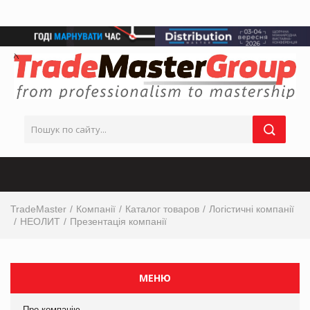
TradeMaster
Компанії
Каталог товаров
Логістичні компанії
НЕОЛИТ
Презентація компанії
МЕНЮ
Про компанію