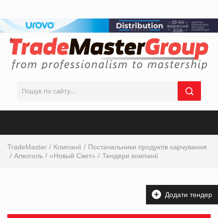
TradeMaster
Компанії
Постачальники продуктів харчування
Алкоголь
«Новый Свет»
Тендери компанії
Додати тендер