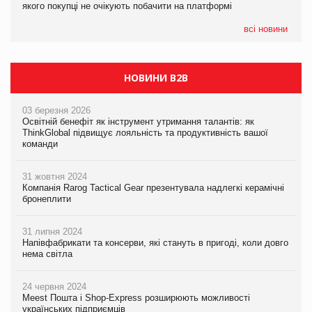
якого покупці не очікують побачити на платформі
Мережа супермаркетів VARUS купує мережу магазинів
формату convenience store КОЛО: об’єднана компанія
налічуватиме 374 магазини
всі новини
НОВИНИ B2B
03 березня 2026
Освітній бенефіт як інструмент утримання талантів: як
ThinkGlobal підвищує лояльність та продуктивність вашої
команди
31 жовтня 2024
Компанія Rarog Tactical Gear презентувала надлегкі керамічні
бронеплити
31 липня 2024
Напівфабрикати та консерви, які стануть в пригоді, коли довго
нема світла
24 червня 2024
Meest Пошта і Shop-Express розширюють можливості
українських підприємців