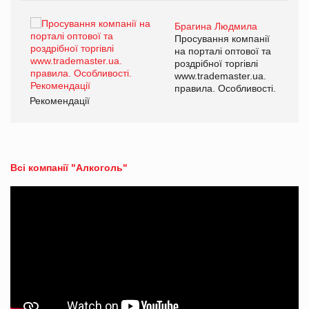
Брагина Людмила
ї
Просування компанії
а
на порталі оптової та
роздрібної торгівлі
www.trademaster.ua.
і.
правила. Особливості.
Рекомендації
Ре
Всі компанії "Алкоголь"