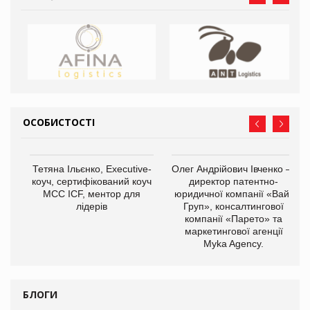
ОСОБИСТОСТІ
,
Тетяна Ільєнко, Executive-
Олег Андрійович Івченко —
ОВ
коуч, сертифікований коуч
директор патентно-
МСС ICF, ментор для
юридичної компанії «Вайз
лідерів
Груп», консалтингової
компанії «Парето» та
маркетингової агенції
Myka Agency.
БЛОГИ