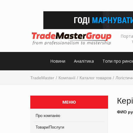
Порта
Новини
Аналітика
Топи про рино
TradeMaster
Компанії
Каталог товаров
Логістичн
Кер
МЕНЮ
ФИО ру
Про компанію
Товари/Послуги