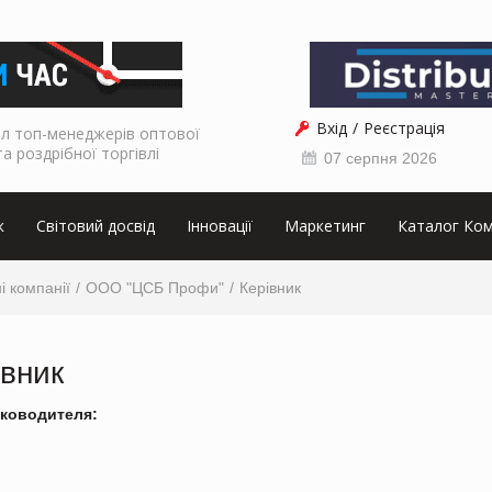
Вхід
Реєстрація
л топ-менеджерів оптової
та роздрібної торгівлі
07 серпня 2026
к
Світовий досвід
Інновації
Маркетинг
Каталог Ком
і компанії
ООО "ЦСБ Профи"
Керівник
івник
ководителя: