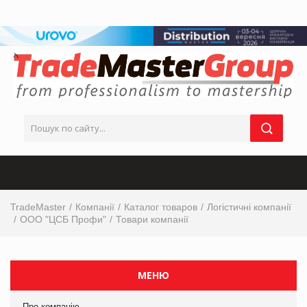
TradeMaster
Компанії
Каталог товаров
Логістичні компанії
ООО "ЦСБ Профи"
Товари компанії
МЕНЮ
Про компанію