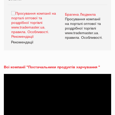
Брагина Людмила
ї
Просування компанії
а
на порталі оптової та
роздрібної торгівлі
www.trademaster.ua.
і.
правила. Особливості.
Рекомендації
Ре
Всі компанії "Постачальники продуктів харчування "