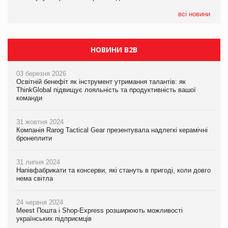
05.08.2026
всі новини
Сергій Лісунов про заморожені хлібобулочні вироби на
PrivateLabel&FMCG Master 2026
НОВИНИ B2B
03 березня 2026
Освітній бенефіт як інструмент утримання талантів: як
ThinkGlobal підвищує лояльність та продуктивність вашої
команди
31 жовтня 2024
Компанія Rarog Tactical Gear презентувала надлегкі керамічні
бронеплити
31 липня 2024
Напівфабрикати та консерви, які стануть в пригоді, коли довго
нема світла
24 червня 2024
Meest Пошта і Shop-Express розширюють можливості
українських підприємців