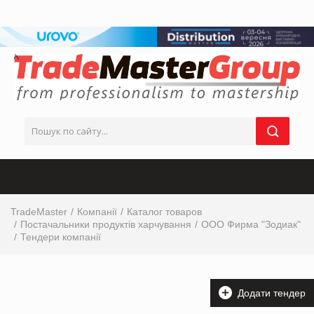
TradeMaster
Компанії
Каталог товаров
Постачальники продуктів харчування
ООО Фирма "Зодиак"
Тендери компанії
Додати тендер