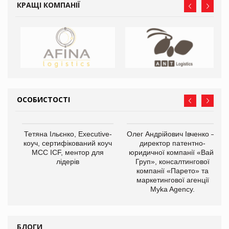
КРАЩІ КОМПАНІЇ
ОСОБИСТОСТІ
,
Тетяна Ільєнко, Executive-
Олег Андрійович Івченко —
ОВ
коуч, сертифікований коуч
директор патентно-
МСС ICF, ментор для
юридичної компанії «Вайз
лідерів
Груп», консалтингової
компанії «Парето» та
маркетингової агенції
Myka Agency.
БЛОГИ