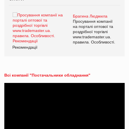
Брагина Людмила
ї
Просування компанії
а
на порталі оптової та
роздрібної торгівлі
www.trademaster.ua.
і.
правила. Особливості.
Рекомендації
Ре
Всі компанії "Постачальники обладнання"