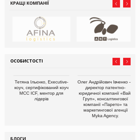
КРАЩІ КОМПАНІЇ
ОСОБИСТОСТІ
,
Тетяна Ільєнко, Executive-
Олег Андрійович Івченко —
ОВ
коуч, сертифікований коуч
директор патентно-
МСС ICF, ментор для
юридичної компанії «Вайз
лідерів
Груп», консалтингової
компанії «Парето» та
маркетингової агенції
Myka Agency.
БЛОГИ