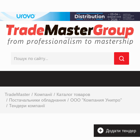
TradeMaster
Компанії
Каталог товаров
Постачальники обладнання
ООО "Компания Унипро"
Тендери компанії
Додати тендер