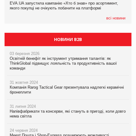
EVA.UA запустила кампанію «Хто б знав» про асортимент,
05.08.2026
якого покупці не очікують побачити на платформі
Мережа супермаркетів VARUS купує мережу магазинів
формату convenience store КОЛО: об’єднана компанія
налічуватиме 374 магазини
всі новини
НОВИНИ B2B
03 березня 2026
Освітній бенефіт як інструмент утримання талантів: як
ThinkGlobal підвищує лояльність та продуктивність вашої
команди
31 жовтня 2024
Компанія Rarog Tactical Gear презентувала надлегкі керамічні
бронеплити
31 липня 2024
Напівфабрикати та консерви, які стануть в пригоді, коли довго
нема світла
24 червня 2024
Meest Пошта і Shop-Express розширюють можливості