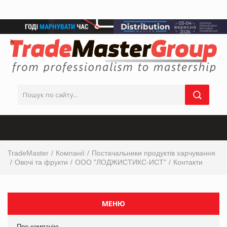
TradeMaster
Компанії
Постачальники продуктів харчування
Овочі та фрукти
ООО "ЛОДЖИСТИКС-ИСТ"
Контакти
МЕНЮ
Про компанію