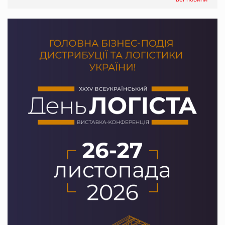
Сергій Лісунов про заморожені хлібобулочні вироби на
PrivateLabel&FMCG Master 2026