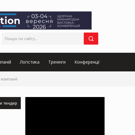
паній
Логістика
Тренінги
Конференції
 компанії
и тендер