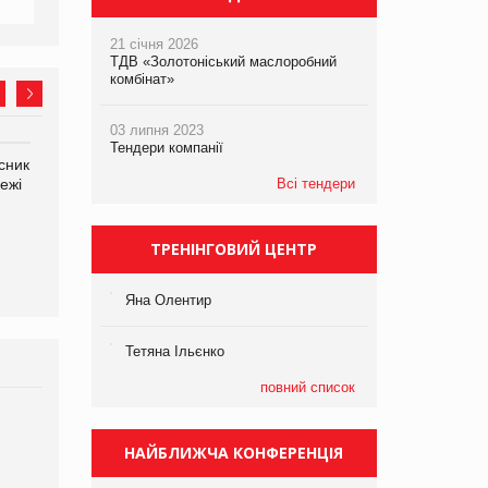
21 січня 2026
ТДВ «Золотоніський маслоробний
комбінат»
03 липня 2023
Тендери компанії
сник
Олексій Логачов-Михайлов
Яна Сараніна, директор
ежі
Файно маркет Директор
Всі тендери
компанії «УкраМарин»
департаменту з
виробництва
ТРЕНІНГОВИЙ ЦЕНТР
Яна Олентир
Тетяна Ільєнко
повний список
Брагина Людмила
Просування компанії на
НАЙБЛИЖЧА КОНФЕРЕНЦІЯ
порталі оптової та роздрібної
торгівлі www.trademaster.ua.