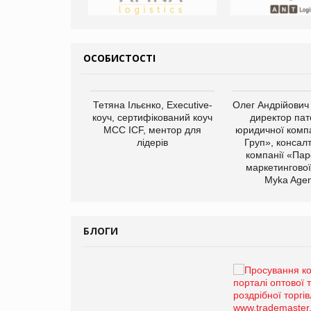
ОСОБИСТОСТІ
арас Ігорович,
Тетяна Ільєнко, Executive-
Олег Андрійович
иробництва ТОВ
коуч, сертифікований коуч
директор пат
Герчак"
МСС ICF, ментор для
юридичної компа
лідерів
Груп», консал
компанії «Пар
маркетингової
Myka Agen
БЛОГИ
Брагина Людмила
Просування компанії на
порталі оптової та роздрібної
торгівлі www.trademaster.ua.