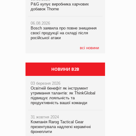
P&G купує виробника харчових
P&G купує виробника харчових
добавок Thorne
добавок Thorne
05.08.2026
Смачне поповнення дитячого меню:
06.08.2026
06.08.2026
у VARUS з’явилися новинки від ТМ
Bosch заявила про повне знищення
Bosch заявила про повне знищення
ТОКЕРИ
своєї продукції на складі після
своєї продукції на складі після
російської атаки
російської атаки
05.08.2026
Сергій Лісунов про заморожені
всі новини
хлібобулочні вироби на
PrivateLabel&FMCG Master 2026
НОВИНИ B2B
03 березня 2026
Освітній бенефіт як інструмент
утримання талантів: як ThinkGlobal
підвищує лояльність та
продуктивність вашої команди
31 жовтня 2024
Компанія Rarog Tactical Gear
презентувала надлегкі керамічні
бронеплити