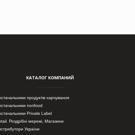
КАТАЛОГ КОМПАНИЙ
остачальники продуктів харчування
остачальники nonfood
стачальники Private Label
tail. Роздрібні мережі, Магазини
истрибутори України