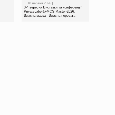
18 червня 2026 |
правила. Особливості.
3-4 вересня Виставки та конференції
Рекомендації
PrivateLabel&FMCG Master-2026:
Власна марка - Власна перевага