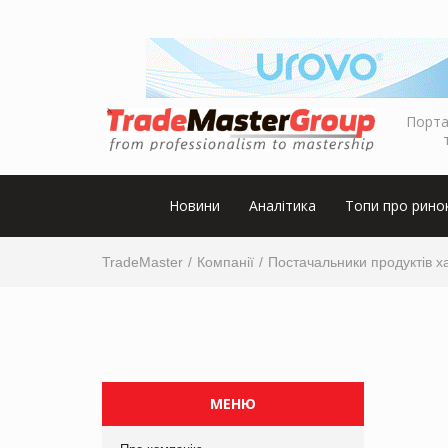
Порта
Новини
Аналітика
Топи про рино
TradeMaster
Компанії
Постачальники продуктів х
МЕНЮ