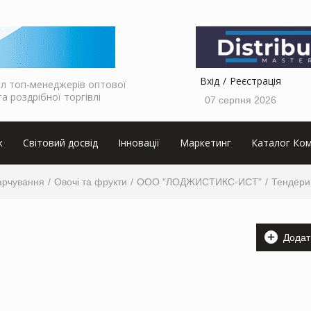
Вхід
Реєстрація
л топ-менеджерів оптової
та роздрібної торгівлі
07 серпня 2026
к
Світовий досвід
Інновації
Маркетинг
Каталог Ком
арчування
Овочі та фрукти
ООО "ЛОДЖИСТИКС-ИСТ"
Тендери
Додат