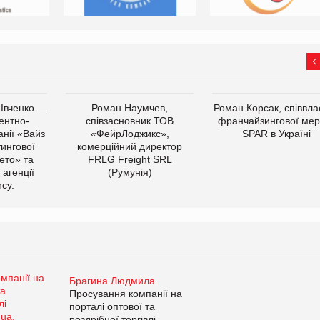
 Івченко —
Роман Наумчев,
Роман Корсак, співвла
ентно-
співзасновник ТОВ
франчайзингової мер
нії «Вайз
«ФейрЛоджикс»,
SPAR в Україні
тингової
комерційний директор
ето» та
FRLG Freight SRL
 агенції
(Румунія)
cy.
Брагина Людмила
Просування компанії на
порталі оптової та
роздрібної торгівлі