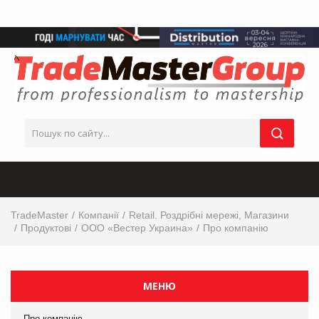
TradeMaster
Компанії
Retail. Роздрібні мережі, Магазини
Продуктові
ООО «Вестер Украина»
Про компанію
МЕНЮ
Про компанію