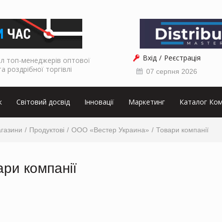
Вхід
Реєстрація
л топ-менеджерів оптової
та роздрібної торгівлі
07 серпня 2026
к
Світовий досвід
Інновації
Маркетинг
Каталог Ком
агазини
Продуктові
ООО «Вестер Украина»
Товари компанії
ари компанії