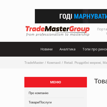
Порта
Новини
Аналітика
Топи про рино
TradeMaster
Компанії
Retail. Роздрібні мережі, М
Тов
МЕНЮ
Про компанію
Товари/Послуги