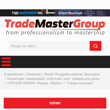
TradeMaster
Компанії
Retail. Роздрібні мережі, Магазини
Косметики, парфумерії, побутової хімії, товарів для дому
«ПЯТЫЙ ОКЕАН» Фирма «Ирбис»
Товари компанії
МЕНЮ