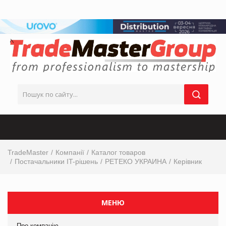
TradeMaster
Компанії
Каталог товаров
Постачальники IT-рішень
РЕТЕКО УКРАИНА
Керівник
МЕНЮ
Про компанію