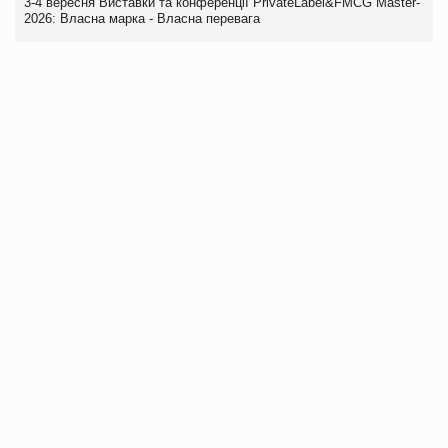
3-4 вересня Виставки та конференції PrivateLabel&FMCG Master-
2026: Власна марка - Власна перевага