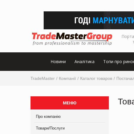
Порта
Новини
Аналітика
Топи про рино
TradeMaster
Компанії
Каталог товаров
Постачал
Тов
МЕНЮ
Про компанію
Товари/Послуги