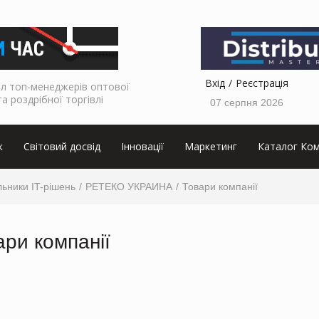
Вхід
Реєстрація
л топ-менеджерів оптової
та роздрібної торгівлі
07 серпня 2026
к
Світовий досвід
Інновації
Маркетинг
Каталог Ком
ьники IT-рішень
РЕТЕКО УКРАИНА
Товари компанії
ари компанії