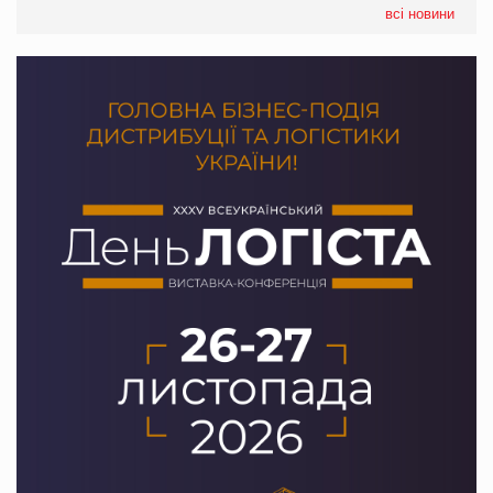
налічуватиме 374 магазини
всі новини