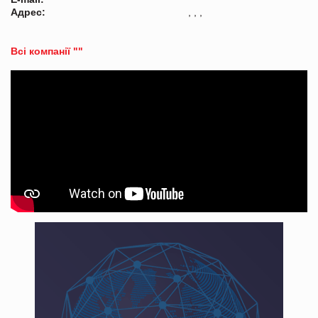
Адрес:
, , ,
Всі компанії ""