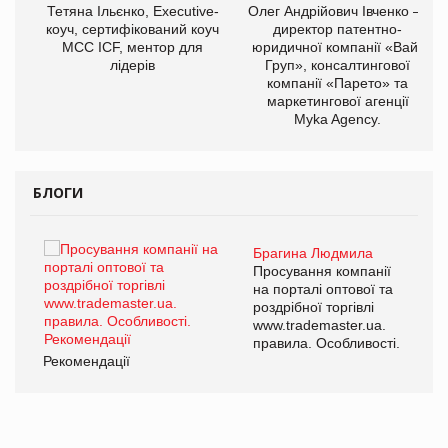
,
Тетяна Ільєнко, Executive-
Олег Андрійович Івченко —
ОВ
коуч, сертифікований коуч
директор патентно-
МСС ICF, ментор для
юридичної компанії «Вайз
лідерів
Груп», консалтингової
компанії «Парето» та
маркетингової агенції
Myka Agency.
БЛОГИ
Брагина Людмила
ї
Просування компанії
а
на порталі оптової та
роздрібної торгівлі
www.trademaster.ua.
і.
правила. Особливості.
Рекомендації
Ре