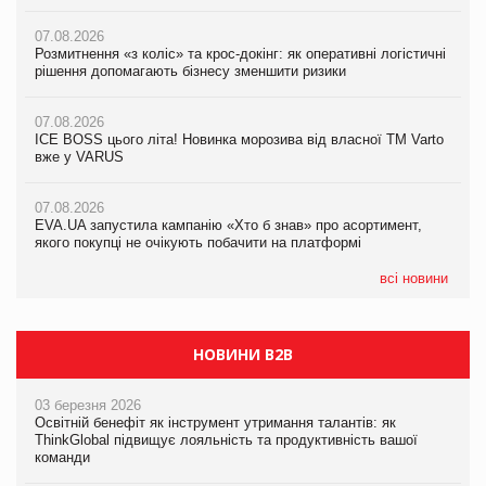
вже у VARUS
07.08.2026
07.08.2026
Розмитнення «з коліс» та крос-докінг: як оперативні логістичні
07.08.2026
Kraft Heinz скоротила збиток у першому півріччі
рішення допомагають бізнесу зменшити ризики
EVA.UA запустила кампанію «Хто б знав» про асортимент,
якого покупці не очікують побачити на платформі
07.08.2026
07.08.2026
Продажі Hugo Boss впали на 9%
ICE BOSS цього літа! Новинка морозива від власної ТМ Varto
06.08.2026
вже у VARUS
Смачна новинка для хвостатих: у VARUS з’явилися паучі
07.08.2026
Varto Paw expert від власної ТМ Varto!
Франція заборонила рекламні дзвінки без згоди клієнтів
07.08.2026
EVA.UA запустила кампанію «Хто б знав» про асортимент,
05.08.2026
якого покупці не очікують побачити на платформі
Мережа супермаркетів VARUS купує мережу магазинів
формату convenience store КОЛО: об’єднана компанія
налічуватиме 374 магазини
всі новини
НОВИНИ B2B
03 березня 2026
Освітній бенефіт як інструмент утримання талантів: як
ThinkGlobal підвищує лояльність та продуктивність вашої
команди