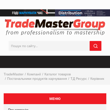
TradeMaster
Компанії
Каталог товаров
Постачальники продуктів харчування
ТД Ресурс
Керівник
МЕНЮ
Про компанію