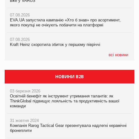
вже у VARUS
якого покупці не очікують побачити на платформі
07.08.2026
Франція заборонила рекламні дзвінки без згоди клієнтів
07.08.2026
06.08.2026
EVA.UA запустила кампанію «Хто б знав» про асортимент,
Смачна новинка для хвостатих: у VARUS з’явилися паучі
06.08.2026
якого покупці не очікують побачити на платформі
Varto Paw expert від власної ТМ Varto!
Починають діяти нові правила імпорту продукції тваринного
походження до ЄС
07.08.2026
05.08.2026
Kraft Heinz скоротила збиток у першому півріччі
Мережа супермаркетів VARUS купує мережу магазинів
формату convenience store КОЛО: об’єднана компанія
налічуватиме 374 магазини
всі новини
НОВИНИ B2B
03 березня 2026
Освітній бенефіт як інструмент утримання талантів: як
ThinkGlobal підвищує лояльність та продуктивність вашої
команди
31 жовтня 2024
Компанія Rarog Tactical Gear презентувала надлегкі керамічні
бронеплити