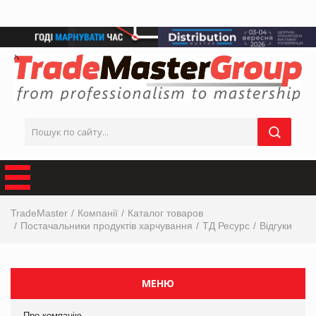
TradeMaster
Компанії
Каталог товаров
Постачальники продуктів харчування
ТД Ресурс
Відгуки
МЕНЮ
Про компанію