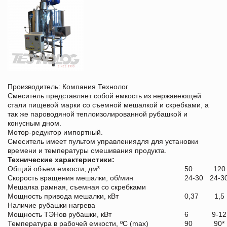
Производитель: Компания Технолог
Смеситель представляет собой емкость из нержавеющей
стали пищевой марки со съемной мешалкой и скребками, а
так же пароводяной теплоизолированной рубашкой и
конусным дном.
Мотор-редуктор импортный.
Смеситель имеет пультом управлениядля для установки
времени и температуры смешивания продукта.
Технические характеристики:
Общий объем емкости, дм³
50
120
Скорость вращения мешалки, об/мин
24-30
24-3
Мешалка рамная, съемная со скребками
Мощность привода мешалки, кВт
0,37
1,5
Наличие рубашки нагрева
Мощность ТЭНов рубашки, кВт
6
9-12
Температура в рабочей емкости, ºС (max)
90
90*