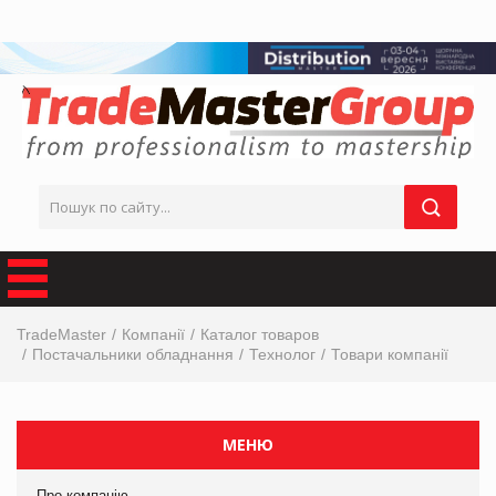
TradeMaster
Компанії
Каталог товаров
Постачальники обладнання
Технолог
Товари компанії
МЕНЮ
Про компанію