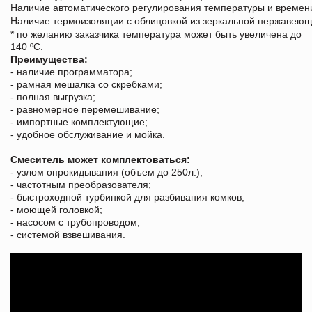
Наличие автоматического регулирования температуры и времен
Наличие термоизоляции с облицовкой из зеркальной нержавеющ
* по желанию заказчика температура может быть увеличена до
140 ºС.
Преимущества:
- наличие программатора;
- рамная мешалка со скребками;
- полная выгрузка;
- равномерное перемешивание;
- импортные комплектующие;
- удобное обслуживание и мойка.
Смеситель может комплектоваться:
- узлом опрокидывания (объем до 250л.);
- частотным преобразователя;
- быстроходной турбинкой для разбивания комков;
- моющей головкой;
- насосом с трубопроводом;
- системой взвешивания.