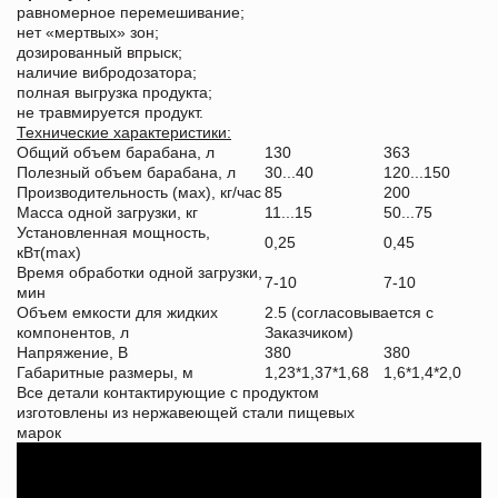
равномерное перемешивание;
нет «мертвых» зон;
дозированный впрыск;
наличие вибродозатора;
полная выгрузка продукта;
не травмируется продукт.
Технические характеристики:
Общий объем барабана, л
130
363
Полезный объем барабана, л
30...40
120...150
Производительность (мах), кг/час
85
200
Масса одной загрузки, кг
11...15
50...75
Установленная мощность,
0,25
0,45
кВт(max)
Время обработки одной загрузки,
7-10
7-10
мин
Объем емкости для жидких
2.5 (cогласовывается с
компонентов, л
Заказчиком)
Напряжение, В
380
380
Габаритные размеры, м
1,23*1,37*1,68
1,6*1,4*2,0
Все детали контактирующие с продуктом
изготовлены из нержавеющей стали пищевых
марок