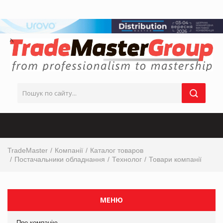
TradeMaster
Компанії
Каталог товаров
Постачальники обладнання
Технолог
Товари компанії
МЕНЮ
Про компанію