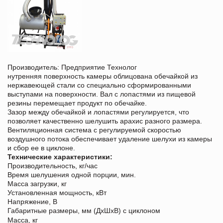
Производитель: Предприятие Технолог
нутренняя поверхность камеры облицована обечайкой из
нержавеющей стали со специально сформированными
выступами на поверхности. Вал с лопастями из пищевой
резины перемещает продукт по обечайке.
Зазор между обечайкой и лопастями регулируется, что
позволяет качественно шелушить арахис разного размера.
Вентиляционная система с регулируемой скоростью
воздушного потока обеспечивает удаление шелухи из камеры
и сбор ее в циклоне.
Технические характеристики:
Производительность, кг/час
Время шелушения одной порции, мин.
Масса загрузки, кг
Установленная мощность, кВт
Напряжение, В
Габаритные размеры, мм (ДхШхВ) с циклоном
Масса, кг