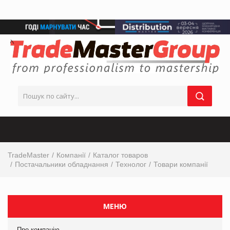
TradeMaster
Компанії
Каталог товаров
Постачальники обладнання
Технолог
Товари компанії
МЕНЮ
Про компанію