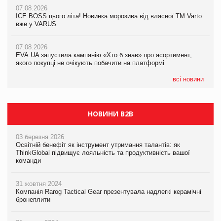
07.08.2026
07.08.2026
Продажі Hugo Boss впали на 9%
ICE BOSS цього літа! Новинка морозива від власної ТМ Varto
06.08.2026
вже у VARUS
Смачна новинка для хвостатих: у VARUS з’явилися паучі
07.08.2026
Varto Paw expert від власної ТМ Varto!
Франція заборонила рекламні дзвінки без згоди клієнтів
07.08.2026
EVA.UA запустила кампанію «Хто б знав» про асортимент,
05.08.2026
якого покупці не очікують побачити на платформі
Мережа супермаркетів VARUS купує мережу магазинів
формату convenience store КОЛО: об’єднана компанія
налічуватиме 374 магазини
всі новини
НОВИНИ B2B
03 березня 2026
Освітній бенефіт як інструмент утримання талантів: як
ThinkGlobal підвищує лояльність та продуктивність вашої
команди
31 жовтня 2024
Компанія Rarog Tactical Gear презентувала надлегкі керамічні
бронеплити