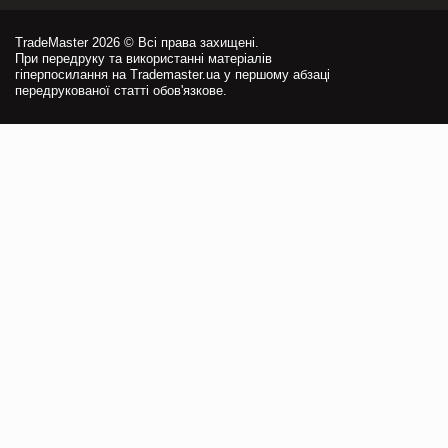
TradeMaster 2026 © Всі права захищені.
При передруку та використанні матеріалів
гіперпосилання на Trademaster.ua у першому абзаці
передрукованої статті обов'язкове.