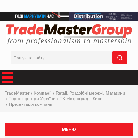
TradeMaster
Компанії
Retail. Роздрібні мережі, Магазини
Торгові центри України
ТК Метроград ,г.Киев
Презентація компанії
МЕНЮ