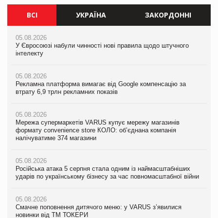
ВСІ
УКРАЇНА
ЗАКОРДОННІ
05.08.2026
05.08.2026
05.08.2026
У Євросоюзі набули чинності нові правила щодо штучного
Мережа супермаркетів VARUS купує мережу магазинів
У Євросоюзі набули чинності нові правила щодо штучного
інтелекту
формату convenience store КОЛО: об’єднана компанія
інтелекту
налічуватиме 374 магазини
05.08.2026
05.08.2026
Рекламна платформа вимагає від Google компенсацію за
05.08.2026
Рекламна платформа вимагає від Google компенсацію за
втрату 6,9 трлн рекламних показів
Російська атака 5 серпня стала одним із наймасштабніших
втрату 6,9 трлн рекламних показів
ударів по українському бізнесу за час повномасштабної війни
05.08.2026
05.08.2026
Мережа супермаркетів VARUS купує мережу магазинів
05.08.2026
Adidas витратила понад $1 млрд на маркетинг за квартал
формату convenience store КОЛО: об’єднана компанія
Смачне поповнення дитячого меню: у VARUS з’явилися
налічуватиме 374 магазини
новинки від ТМ ТОКЕРИ
05.08.2026
Amazon звинуватили у недостовірній рекламі екологічних
05.08.2026
05.08.2026
продуктів
Російська атака 5 серпня стала одним із наймасштабніших
Сергій Лісунов про заморожені хлібобулочні вироби на
ударів по українському бізнесу за час повномасштабної війни
PrivateLabel&FMCG Master 2026
05.08.2026
AstraZeneca обговорює найбільшу угоду десятиліття
05.08.2026
04.08.2026
Смачне поповнення дитячого меню: у VARUS з’явилися
Через атаку РФ у Дніпрі пошкоджено склад шоколаду
новинки від ТМ ТОКЕРИ
Millennium