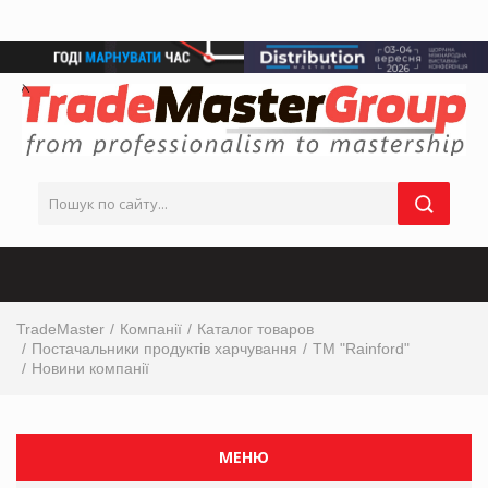
TradeMaster
Компанії
Каталог товаров
Постачальники продуктів харчування
ТМ "Rainford"
Новини компанії
МЕНЮ