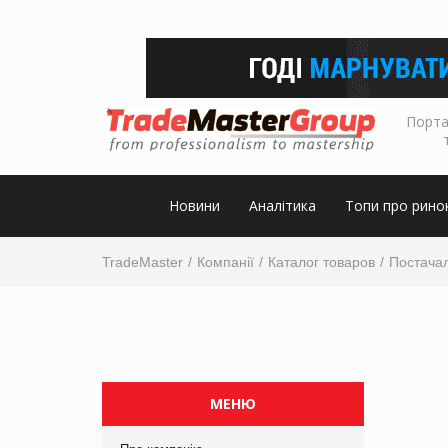
Порта
Новини
Аналітика
Топи про рино
TradeMaster
Компанії
Каталог товаров
Постачал
МЕНЮ