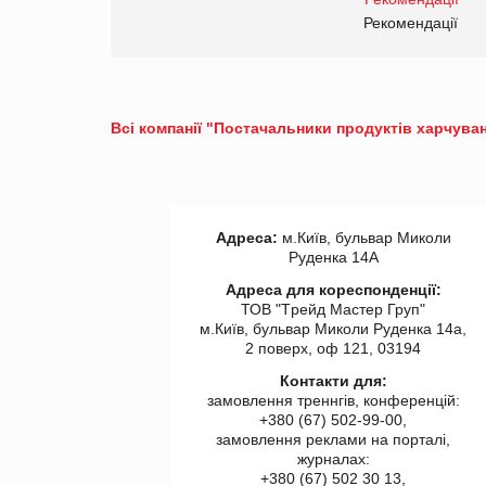
правила. Особливості.
ії
Рекомендації
Всі компанії "Постачальники продуктів харчуван
Адреса:
м.Київ, бульвар Миколи
Руденка 14А
Адреса для кореспонденції:
ТОВ "Tрейд Мастер Груп"
м.Київ, бульвар Миколи Руденка 14а,
2 поверх, оф 121, 03194
Контакти для:
замовлення треннгів, конференцій:
+380 (67) 502-99-00,
замовлення реклами на порталі,
журналах:
+380 (67) 502 30 13,