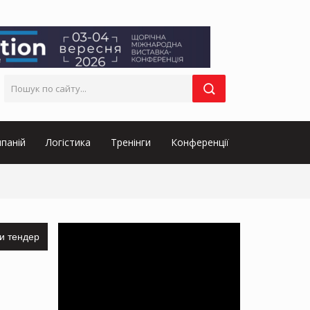
паній
Логістика
Тренінги
Конференції
и тендер