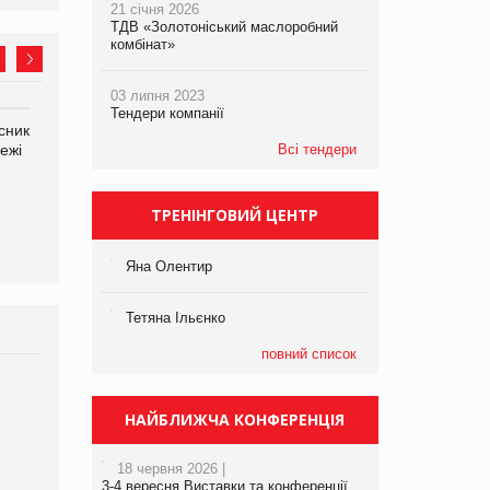
21 січня 2026
ТДВ «Золотоніський маслоробний
комбінат»
03 липня 2023
Тендери компанії
сник
Олексій Логачов-Михайлов
Яна Сараніна, директор
ежі
Файно маркет Директор
Всі тендери
компанії «УкраМарин»
департаменту з
виробництва
ТРЕНІНГОВИЙ ЦЕНТР
Яна Олентир
Тетяна Ільєнко
повний список
Брагина Людмила
Просування компанії на
НАЙБЛИЖЧА КОНФЕРЕНЦІЯ
порталі оптової та
роздрібної торгівлі
18 червня 2026 |
www.trademaster.ua.
3-4 вересня Виставки та конференції