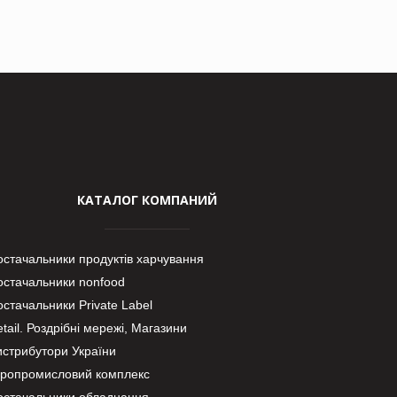
КАТАЛОГ КОМПАНИЙ
остачальники продуктів харчування
остачальники nonfood
стачальники Private Label
tail. Роздрібні мережі, Магазини
истрибутори України
гропромисловий комплекс
остачальники обладнання