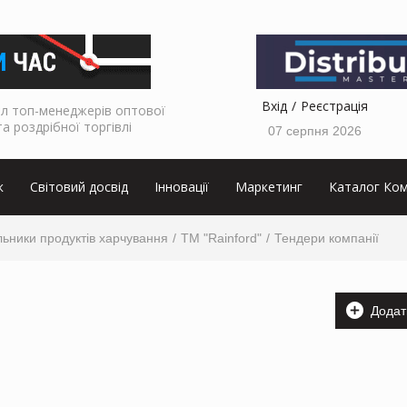
Вхід
Реєстрація
л топ-менеджерів оптової
та роздрібної торгівлі
07 серпня 2026
к
Світовий досвід
Інновації
Маркетинг
Каталог Ком
ьники продуктів харчування
ТМ "Rainford"
Тендери компанії
Додат