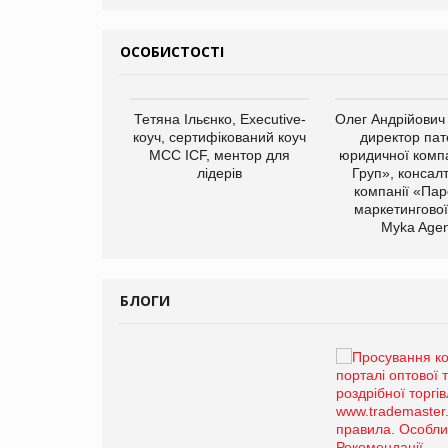
ОСОБИСТОСТІ
арас Ігорович,
Тетяна Ільєнко, Executive-
Олег Андрійович
иробництва ТОВ
коуч, сертифікований коуч
директор пат
Герчак"
МСС ICF, ментор для
юридичної компа
лідерів
Груп», консал
компанії «Пар
маркетингової
Myka Agen
БЛОГИ
Брагина Людмила
Просування компанії на
порталі оптової та
роздрібної торгівлі
www.trademaster.ua.