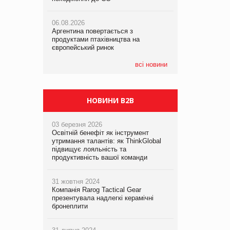
06.08.2026
06.08.2026
05.08.2026
Аргентина повертається з
Аргентина повертається з
Смачне поповнення дитячого меню:
продуктами птахівництва на
продуктами птахівництва на
у VARUS з’явилися новинки від ТМ
європейський ринок
європейський ринок
ТОКЕРИ
всі новини
05.08.2026
Сергій Лісунов про заморожені
хлібобулочні вироби на
PrivateLabel&FMCG Master 2026
НОВИНИ B2B
03 березня 2026
Освітній бенефіт як інструмент
утримання талантів: як ThinkGlobal
підвищує лояльність та
продуктивність вашої команди
31 жовтня 2024
Компанія Rarog Tactical Gear
презентувала надлегкі керамічні
бронеплити