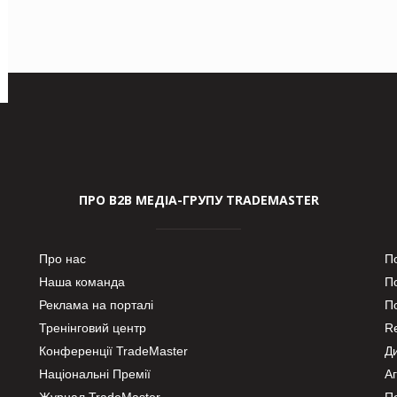
ПРО В2В МЕДІА-ГРУПУ TRADEMASTER
Про нас
П
Наша команда
П
Реклама на порталі
По
Тренінговий центр
Re
Конференції TradeMaster
Д
Національні Премії
А
Журнал TradeMaster
П