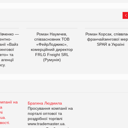
 Івченко —
Роман Наумчев,
Роман Корсак, співвла
ентно-
співзасновник ТОВ
франчайзингової мер
нії «Вайз
«ФейрЛоджикс»,
SPAR в Україні
тингової
комерційний директор
ето» та
FRLG Freight SRL
 агенції
(Румунія)
cy.
Брагина Людмила
Просування компанії на
порталі оптової та
роздрібної торгівлі
www.trademaster.ua.