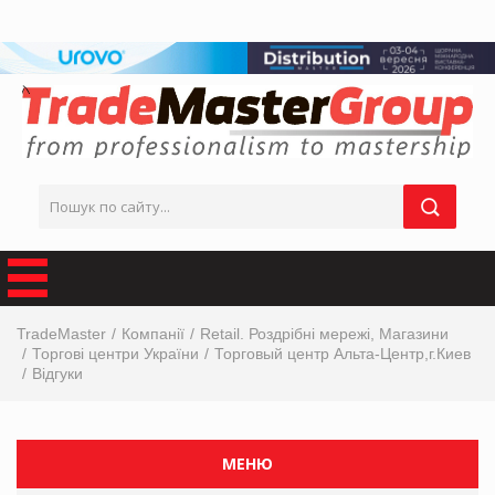
TradeMaster
Компанії
Retail. Роздрібні мережі, Магазини
Торгові центри України
Торговый центр Альта-Центр,г.Киев
Відгуки
МЕНЮ