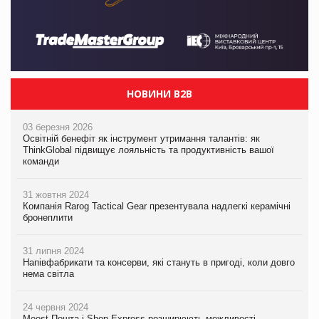
НОВИНИ B2B
03 березня 2026
Освітній бенефіт як інструмент утримання талантів: як
ThinkGlobal підвищує лояльність та продуктивність вашої
команди
31 жовтня 2024
Компанія Rarog Tactical Gear презентувала надлегкі керамічні
бронеплити
31 липня 2024
Напівфабрикати та консерви, які стануть в пригоді, коли довго
нема світла
24 червня 2024
Meest Пошта і Shop-Express розширюють можливості