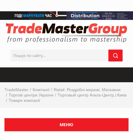
TradeMaster
Компанії
Retail. Роздрібні мережі, Магазини
Торгові центри України
Торговый центр Альта-Центр,г.Киев
Товари компанії
МЕНЮ