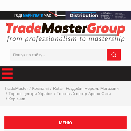
TradeMaster
Компанії
Retail. Роздрібні мережі, Магазини
Торгові центри України
Торговый центр Арена Сити
Керівник
МЕНЮ