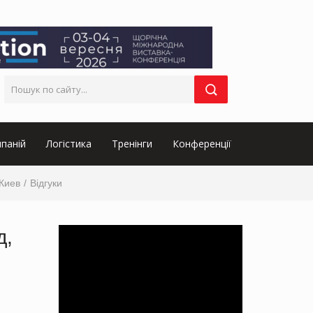
паній
Логістика
Тренінги
Конференції
Киев
Відгуки
д,