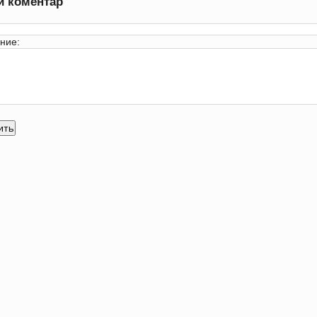
и коментар
ние: