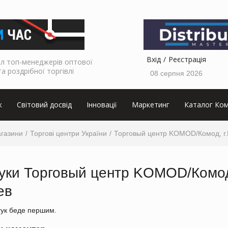
Вхід
Реєстрація
л топ-менеджерів оптової
та роздрібної торгівлі
08 серпня 2026
к
Світовий досвід
Інновації
Маркетинг
Каталог Ком
агазини
Торгові центри України
Торговый центр KOMOD/Комод, г.
гуки Торговый центр KOMOD/Комо
ев
гук беде першим.