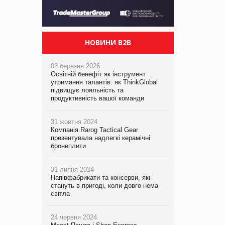
НОВИНИ B2B
03 березня 2026
Освітній бенефіт як інструмент
утримання талантів: як ThinkGlobal
підвищує лояльність та
продуктивність вашої команди
31 жовтня 2024
Компанія Rarog Tactical Gear
презентувала надлегкі керамічні
бронеплити
31 липня 2024
Напівфабрикати та консерви, які
стануть в пригоді, коли довго нема
світла
24 червня 2024