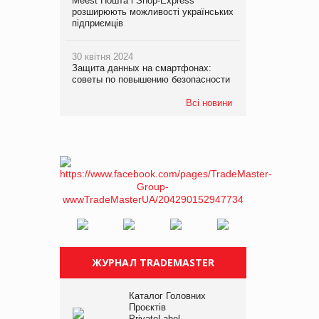
Meest Пошта і Shop-Express
розширюють можливості українських
підприємців
30 квітня 2024
Защита данных на смартфонах:
советы по повышению безопасности
Всі новини
ЖУРНАЛ TRADEMASTER
Каталог Головних
Проєктів
PrivateLabel –