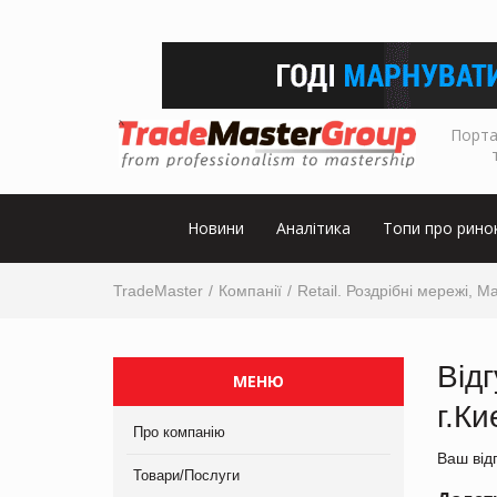
Порта
Новини
Аналітика
Топи про рино
TradeMaster
Компанії
Retail. Роздрібні мережі, М
Від
МЕНЮ
г.Ки
Про компанію
Ваш від
Товари/Послуги