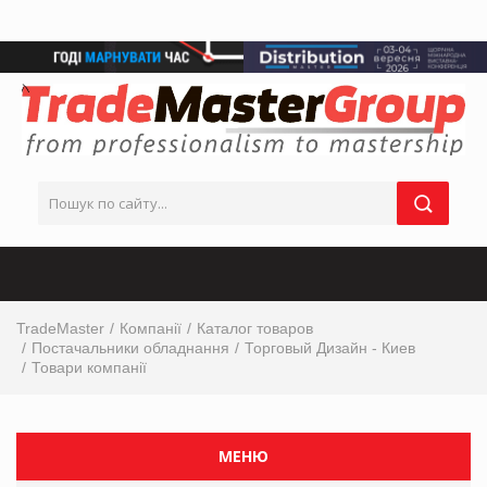
TradeMaster
Компанії
Каталог товаров
Постачальники обладнання
Торговый Дизайн - Киев
Товари компанії
МЕНЮ