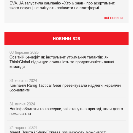
EVA.UA запустила кампанію «Хто б знав» про асортимент,
05.08.2026
якого покупці не очікують побачити на платформі
Мережа супермаркетів VARUS купує мережу магазинів
формату convenience store КОЛО: об’єднана компанія
налічуватиме 374 магазини
всі новини
НОВИНИ B2B
03 березня 2026
Освітній бенефіт як інструмент утримання талантів: як
ThinkGlobal підвищує лояльність та продуктивність вашої
команди
31 жовтня 2024
Компанія Rarog Tactical Gear презентувала надлегкі керамічні
бронеплити
31 липня 2024
Напівфабрикати та консерви, які стануть в пригоді, коли довго
нема світла
24 червня 2024
Meest Пошта і Shop-Express розширюють можливості