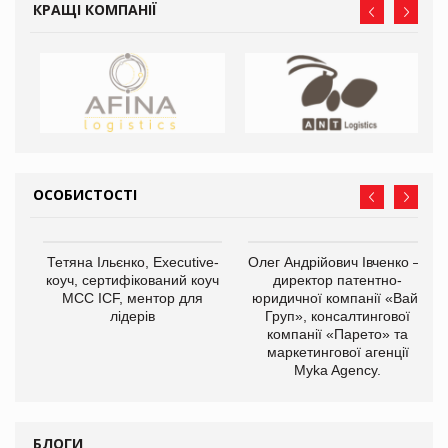
КРАЩІ КОМПАНІЇ
ОСОБИСТОСТІ
,
Тетяна Ільєнко, Executive-
Олег Андрійович Івченко —
ОВ
коуч, сертифікований коуч
директор патентно-
МСС ICF, ментор для
юридичної компанії «Вайз
лідерів
Груп», консалтингової
компанії «Парето» та
маркетингової агенції
Myka Agency.
БЛОГИ