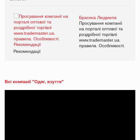
Брагина Людмила
ї
Просування компанії
а
на порталі оптової та
роздрібної торгівлі
www.trademaster.ua.
і.
правила. Особливості.
Рекомендації
Ре
Всі компанії "Одяг, взуття"