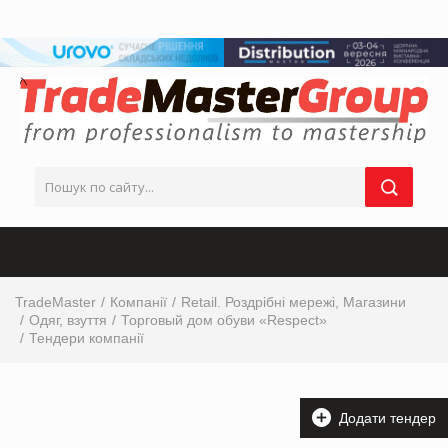
TradeMaster
Компанії
Retail. Роздрібні мережі, Магазини
Одяг, взуття
Торговый дом обуви «Respect»
Тендери компанії
Додати тендер