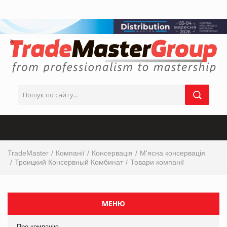
TradeMaster
Компанії
Консервація
М'ясна консервація
Троицкий Консервный Комбинат
Товари компанії
МЕНЮ
Про компанію