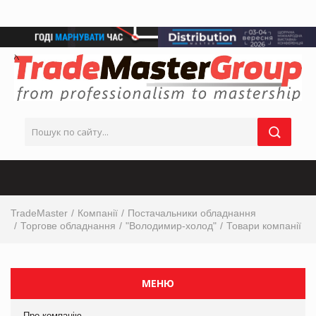
TradeMaster
Компанії
Постачальники обладнання
Торгове обладнання
"Володимир-холод"
Товари компанії
МЕНЮ
Про компанію