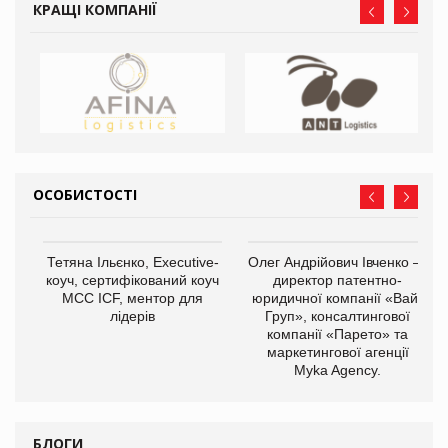
КРАЩІ КОМПАНІЇ
ОСОБИСТОСТІ
,
Тетяна Ільєнко, Executive-
Олег Андрійович Івченко —
ОВ
коуч, сертифікований коуч
директор патентно-
МСС ICF, ментор для
юридичної компанії «Вайз
лідерів
Груп», консалтингової
компанії «Парето» та
маркетингової агенції
Myka Agency.
БЛОГИ