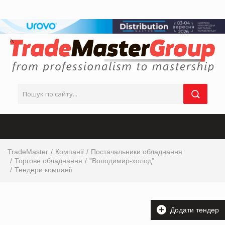
TradeMaster
Компанії
Постачальники обладнання
Торгове обладнання
"Володимир-холод"
Тендери компанії
Додати тендер