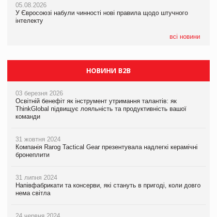
05.08.2026
05.08.2026
У Євросоюзі набули чинності нові правила щодо штучного
05.08.2026
Рекламна платформа вимагає від Google компенсацію за
інтелекту
Сергій Лісунов про заморожені хлібобулочні вироби на
втрату 6,9 трлн рекламних показів
PrivateLabel&FMCG Master 2026
всі новини
НОВИНИ B2B
03 березня 2026
Освітній бенефіт як інструмент утримання талантів: як
ThinkGlobal підвищує лояльність та продуктивність вашої
команди
31 жовтня 2024
Компанія Rarog Tactical Gear презентувала надлегкі керамічні
бронеплити
31 липня 2024
Напівфабрикати та консерви, які стануть в пригоді, коли довго
нема світла
24 червня 2024