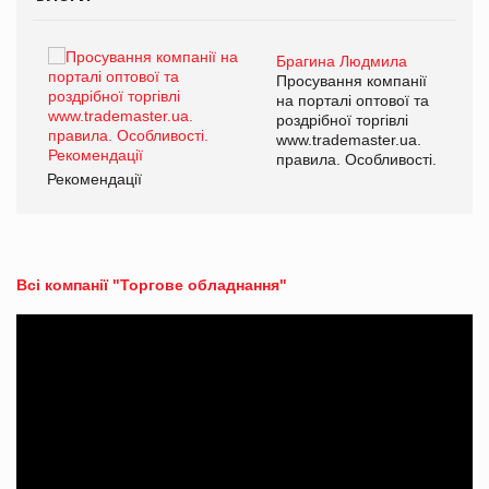
Брагина Людмила
ї
Просування компанії
а
на порталі оптової та
роздрібної торгівлі
www.trademaster.ua.
і.
правила. Особливості.
Рекомендації
Ре
Всі компанії "Торгове обладнання"