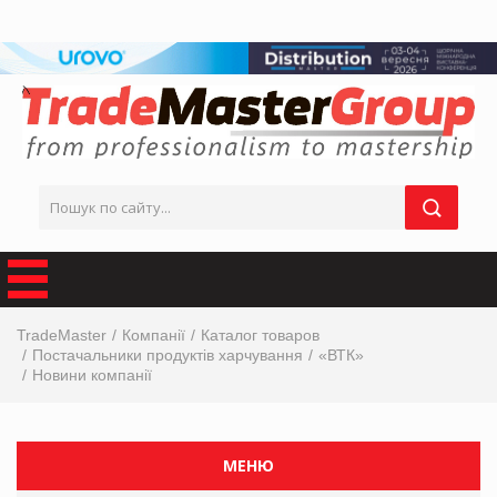
TradeMaster
Компанії
Каталог товаров
Постачальники продуктів харчування
«ВТК»
Новини компанії
МЕНЮ